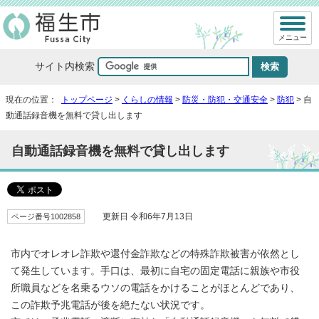
メニュー
サイト内検索
現在の位置：
トップページ
>
くらしの情報
>
防災・防犯・交通安全
>
防犯
> 自
動通話録音機を無料で貸し出します
自動通話録音機を無料で貸し出します
ページ番号1002858
更新日 令和6年7月13日
市内でオレオレ詐欺や還付金詐欺などの特殊詐欺被害が依然とし
て発生しています。手口は、最初に自宅の固定電話に親族や市役
所職員などを名乗るウソの電話をかけることがほとんどであり、
この詐欺予兆電話が後を絶たない状況です。