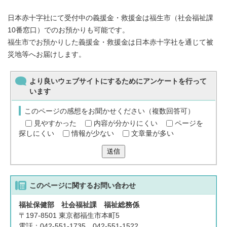
日本赤十字社にて受付中の義援金・救援金は福生市（社会福祉課
10番窓口）でのお預かりも可能です。
福生市でお預かりした義援金・救援金は日本赤十字社を通じて被
災地等へお届けします。
より良いウェブサイトにするためにアンケートを行って
います
このページの感想をお聞かせください（複数回答可）
見やすかった
内容が分かりにくい
ページを
探しにくい
情報が少ない
文章量が多い
送信
このページに関する
お問い合わせ
福祉保健部 社会福祉課 福祉総務係
〒197-8501 東京都福生市本町5
電話：042-551-1735、042-551-1522