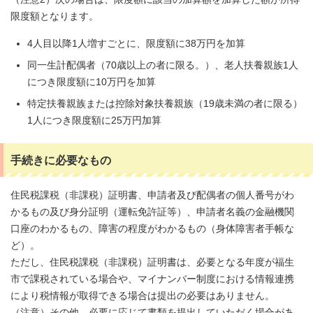
限度額となります。
4人目以降1人増すごとに、限度額に38万円を加算
同一生計配偶者（70歳以上の者に限る。）、老人扶養親族1人
につき限度額に10万円を加算
特定扶養親族または控除対象扶養親族（19歳未満の者に限る）
1人につき限度額に25万円加算
手続きに必要なもの
住民税課税（非課税）証明書、申請者及び配偶者の個人番号がわ
かるもの及び身分証明（運転免許証等）、申請者名義の金融機関
口座のわかるもの、障害の程度がわかるもの（身体障害者手帳な
ど）。
ただし、住民税課税（非課税）証明書は、必要となる年度が福生
市で課税されている場合や、マイナンバー制度における情報連携
により税情報が取得できる場合は提出の必要はありません。
（注意）その他、必要に応じて書類を提出していただく場合があ