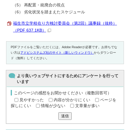
（5） 再配置・統廃合の視点
（6） 劣化状況を踏まえたスケジュール
福生市立学校在り方検討委員会（第2回）議事録（抜粋）
（PDF 637.1KB）
PDFファイルをご覧いただくには、Adobe Readerが必要です。お持ちでな
い方は
アドビシステムズ社のサイト（新しいウィンドウ）
からダウンロー
ド（無料）してください。
より良いウェブサイトにするためにアンケートを行って
います
このページの感想をお聞かせください（複数回答可）
見やすかった
内容が分かりにくい
ページを
探しにくい
情報が少ない
文章量が多い
送信