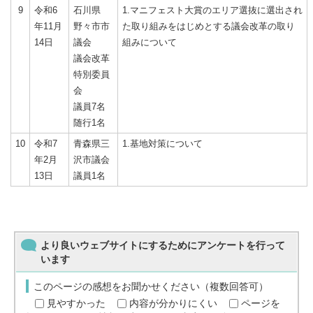
9
令和6
石川県
1.マニフェスト大賞のエリア選抜に選出され
年11月
野々市市
た取り組みをはじめとする議会改革の取り
14日
議会
組みについて
議会改革
特別委員
会
議員7名
随行1名
10
令和7
青森県三
1.基地対策について
年2月
沢市議会
13日
議員1名
より良いウェブサイトにするためにアンケートを行って
います
このページの感想をお聞かせください（複数回答可）
見やすかった
内容が分かりにくい
ページを