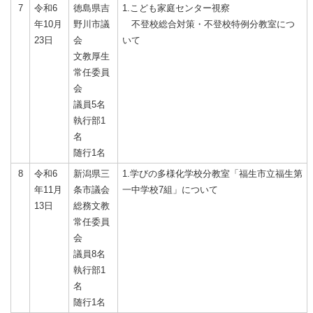
7
令和6
徳島県吉
1.こども家庭センター視察
年10月
野川市議
不登校総合対策・不登校特例分教室につ
23日
会
いて
文教厚生
常任委員
会
議員5名
執行部1
名
随行1名
8
令和6
新潟県三
1.学びの多様化学校分教室「福生市立福生第
年11月
条市議会
一中学校7組」について
13日
総務文教
常任委員
会
議員8名
執行部1
名
随行1名