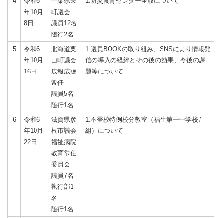
4
令和6
千葉県栄
1.防災食育センター全般について
年10月
町議会
8日
議員12名
随行2名
5
令和6
北海道栗
1.議員BOOKの取り組み、SNSにより情報発
年10月
山町議会
信の導入の経緯とその後の効果、今後の課
16日
広報広聴
題等について
常任
議員5名
随行1名
6
令和6
滋賀県彦
1.不登校特例校分教室（福生第一中学校7
年10月
根市議会
組）について
22日
福祉病院
教育常任
委員会
議員7名
執行部1
名
随行1名