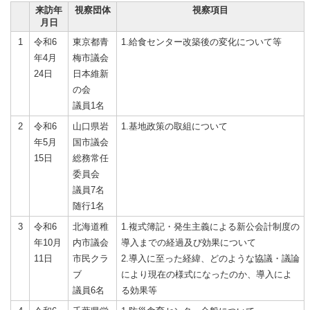
来訪年
視察団体
視察項目
月日
1
令和6
東京都青
1.給食センター改築後の変化について等
年4月
梅市議会
24日
日本維新
の会
議員1名
2
令和6
山口県岩
1.基地政策の取組について
年5月
国市議会
15日
総務常任
委員会
議員7名
随行1名
3
令和6
北海道稚
1.複式簿記・発生主義による新公会計制度の
年10月
内市議会
導入までの経過及び効果について
11日
市民クラ
2.導入に至った経緯、どのような協議・議論
ブ
により現在の様式になったのか、導入によ
議員6名
る効果等