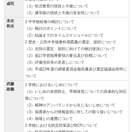
成司
（1）幼児教育の現状と今後について
（2）通学路の現状と今後の安全性について
末次
1 中学校給食の検討について
和夫
（1）検討のポイントについて
（2）結論までのタイムスケジュールについて
2 歴史・公民中学校教科用図書の選定、採択について
（1）次回の選定、採択に向けての検討状況について
（2）改訂学習指導要領の要点及び目標について
（3）評価項目等の見直しについて
（4）平成23年度の調査委員会報告書及び選定協議会答申に
ついて
武藤
1 学校におけるいじめについて
政義
（1）いじめの未然防止、早期発見についての具体的な対応
策について
（2）精神のアンバランスから生じるいじめについて
（3）保護者からの情報提供に対しての取り扱いについて
（4）地域との連携について
2 学校における防災対策及びBCPについて