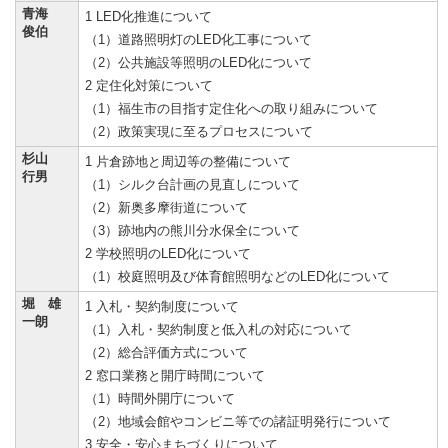
青海
1 LED化推進について
俊伯
（1）道路照明灯のLED化工事について
（2）公共施設等照明のLED化について
2 定住化対策について
（1）福生市の目指す定住化への取り組みについて
（2）政策実現に至るプロセスについて
杉山
1 片倉跡地と周辺等の整備について
行男
（1）シルク台計画の見直しについて
（2）新奥多摩街道について
（3）跡地内の熊川分水保全について
2 学校照明のLED化について
（1）校庭照明及び体育館照明などのLED化について
堀 雄
1 入札・契約制度について
一朗
（1）入札・契約制度と低入札の対応について
（2）総合評価方式について
2 窓口業務と開庁時間について
（1）時間外開庁について
（2）地域会館やコンビニ等での諸証明発行について
3 安全・安心まちづくりについて