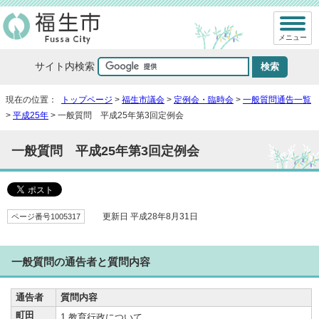
メニュー
サイト内検索
現在の位置：
トップページ
>
福生市議会
>
定例会・臨時会
>
一般質問通告一覧
>
平成25年
> 一般質問 平成25年第3回定例会
一般質問 平成25年第3回定例会
ページ番号1005317
更新日 平成28年8月31日
一般質問の通告者と質問内容
通告者
質問内容
町田
1 教育行政について