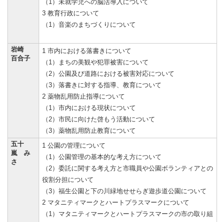
（1）未就学児への脳活導入について
3 教育行政について
（1）音楽のまちづくりについて
岩崎
1 市内における落書きについて
百合子
（1）まちの美観や犯罪被害について
（2）公園及び道路における被害対応について
（3）落書きに対する指導、教育について
2 薬物乱用防止指導について
（1）市内における現状について
（2）市民に向けた啓もう活動について
（3）薬物乱用防止教育について
五十
1 公園の管理について
嵐 み
（1）公園管理の基本的な考え方について
さ
（2）委託に関する考え方と市職員や公園ボランティアとの
役割分担について
（3）福生公園と下の川緑地せせらぎ遊歩道公園について
2 マタニティマークとハートプラスマークについて
（1）マタニティマークとハートプラスマークの市の取り組