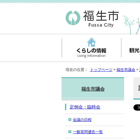
現在の位置：
トップページ
>
福生市議会
>
福生市議会
定例会・臨時会
会議の日程
一般質問通告一覧