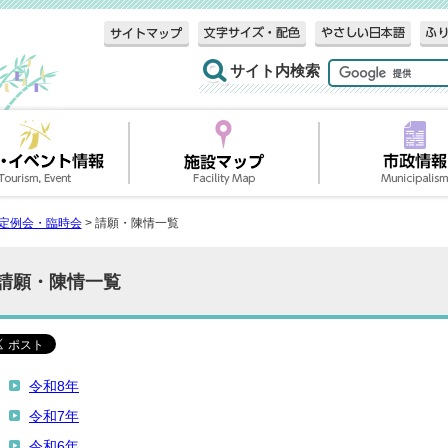
サイト内検索
定例会・臨時会
> 請願・陳情一覧
請願・陳情一覧
令和8年
令和7年
令和6年