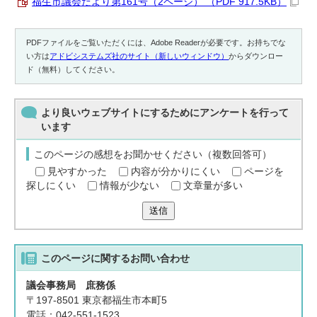
福生市議会だより第161号（2ページ） （PDF 917.5KB）
PDFファイルをご覧いただくには、Adobe Readerが必要です。お持ちでな
い方は
アドビシステムズ社のサイト（新しいウィンドウ）
からダウンロー
ド（無料）してください。
より良いウェブサイトにするためにアンケートを行って
います
このページの感想をお聞かせください（複数回答可）
見やすかった
内容が分かりにくい
ページを
探しにくい
情報が少ない
文章量が多い
送信
このページに関する
お問い合わせ
議会事務局 庶務係
〒197-8501 東京都福生市本町5
電話：042-551-1523