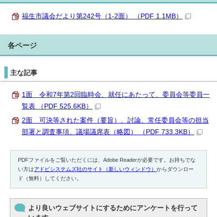
福生市議会だより第242号（1-2面） （PDF 1.1MB）
各ページ
主な記事
1面 令和7年第2回臨時会、就任にあたって、委員会等委員一
覧表 （PDF 525.6KB）
2面 可決等された案件（要旨）、討論、常任委員会等の担当
部署と調査事項、議場議席表（略図） （PDF 733.3KB）
PDFファイルをご覧いただくには、Adobe Readerが必要です。お持ちでな
い方は
アドビシステムズ社のサイト（新しいウィンドウ）
からダウンロー
ド（無料）してください。
より良いウェブサイトにするためにアンケートを行って