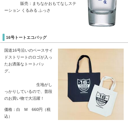
販売：まちなかおもてなしステ
ーション くるみる ふっさ
16号トートエコバッグ
国道16号沿いのベースサイ
ドストリートのロゴが入っ
たお洒落なトートバッ
グ。
生地がし
っかりしているので、普段
のお買い物で大活躍！
価格：白 M 660円（税
込）