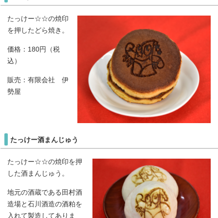
たっけー☆☆の焼印
を押したどら焼き。
価格：180円（税
込）
販売：有限会社 伊
勢屋
たっけー酒まんじゅう
たっけー☆☆の焼印を押
した酒まんじゅう。
地元の酒蔵である田村酒
造場と石川酒造の酒粕を
入れて製造してありま