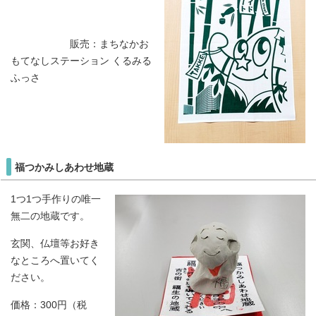
販売：まちなかお
もてなしステーション くるみる
ふっさ
福つかみしあわせ地蔵
1つ1つ手作りの唯一
無二の地蔵です。
玄関、仏壇等お好き
なところへ置いてく
ださい。
価格：300円（税