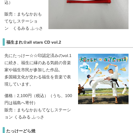
込）
販売：まちなかおも
てなしステーショ
ン くるみる ふっさ
福生まれ☆all stars CD vol.2
先にたっけー☆☆印認定済みのvol.1
に続き、福生に縁のある気鋭の音楽
家や福生市民が参加した作品。
多国籍文化が交わる福生を音楽で表
現しています。
価格：2,100円（税込）（うち、100
円は福島へ寄付）
販売：まちなかおもてなしステーシ
ョン くるみる ふっさ
たっけーどら焼