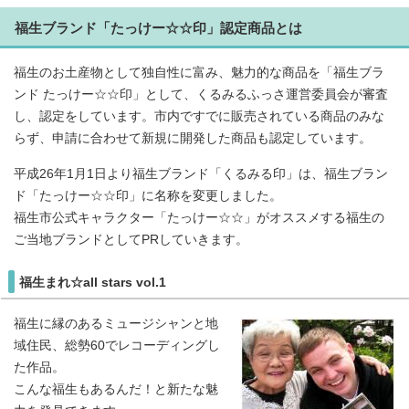
福生ブランド「たっけー☆☆印」認定商品とは
福生のお土産物として独自性に富み、魅力的な商品を「福生ブラ
ンド たっけー☆☆印」として、くるみるふっさ運営委員会が審査
し、認定をしています。市内ですでに販売されている商品のみな
らず、申請に合わせて新規に開発した商品も認定しています。
平成26年1月1日より福生ブランド「くるみる印」は、福生ブラン
ド「たっけー☆☆印」に名称を変更しました。
福生市公式キャラクター「たっけー☆☆」がオススメする福生の
ご当地ブランドとしてPRしていきます。
福生まれ☆all stars vol.1
福生に縁のあるミュージシャンと地
域住民、総勢60でレコーディングし
た作品。
こんな福生もあるんだ！と新たな魅