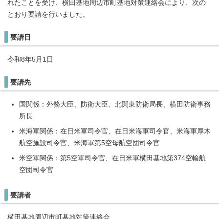
れたことを受け、横田基地周辺市町基地対策連絡会により、次の
とおり要請を行いました。
要請日
令和8年5月1日
要請先
国関係：外務大臣、防衛大臣、北関東防衛局長、横田防衛事務
所長
米海軍関係：在日米軍司令官、在日米海軍司令官、米海軍厚木
航空施設司令官、米海軍第5空母航空団司令官
米空軍関係：第5空軍司令官、在日米軍横田基地第374空輸航
空団司令官
要請者
横田基地周辺市町基地対策連絡会