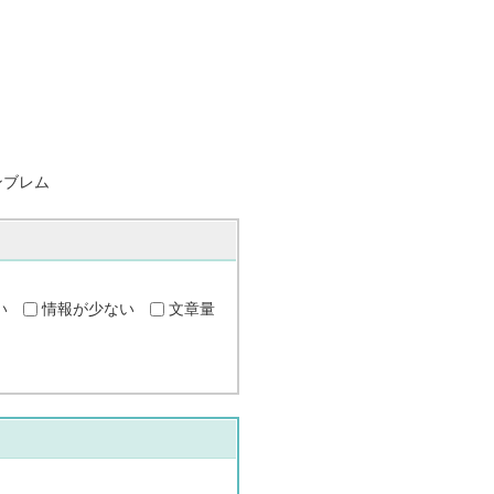
ンブレム
い
情報が少ない
文章量