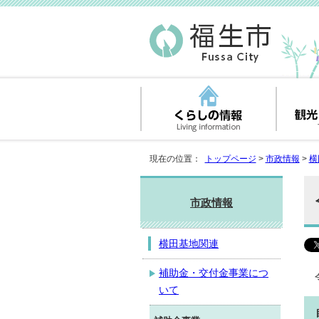
現在の位置：
トップページ
>
市政情報
>
横
市政情報
横田基地関連
補助金・交付金事業につ
いて