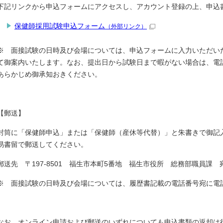
下記リンクから申込フォームにアクセスし、アカウント登録の上、申込
保健師採用試験申込フォーム
（外部リンク）
※ 面接試験の日時及び会場については、申込フォームに入力いただい
て御案内いたします。なお、提出日から試験日まで暇がない場合は、電
あらかじめ御承知おきください。
【郵送】
封筒に「保健師申込」または「保健師（産休等代替）」と朱書きで御記
易書留で郵送してください。
郵送先 〒197-8501 福生市本町5番地 福生市役所 総務部職員課 
※ 面接試験の日時及び会場については、履歴書記載の電話番号宛に電
なお、オンライン申請および郵送のいずれについても申込書類の返却は