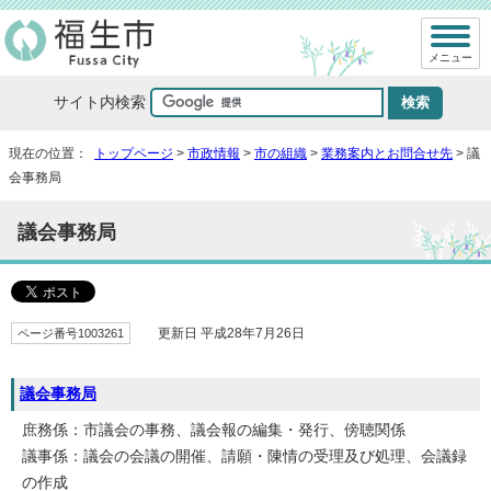
メニュー
サイト内検索
現在の位置：
トップページ
>
市政情報
>
市の組織
>
業務案内とお問合せ先
> 議
会事務局
議会事務局
ページ番号1003261
更新日 平成28年7月26日
議会事務局
庶務係：市議会の事務、議会報の編集・発行、傍聴関係
議事係：議会の会議の開催、請願・陳情の受理及び処理、会議録
の作成