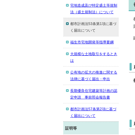
宅地造成及び特定盛土等規制
法（盛土規制法）について
都市計画法53条第1項に基づ
く届出について
福生市宅地開発等指導要綱
大規模な土地取引をするとき
は
公有地の拡大の推進に関する
法律に基づく届出・申出
長期優良住宅建築等計画の認
定申請 事前照会報告書
都市計画法57条第2項に基づ
く届出について
証明等