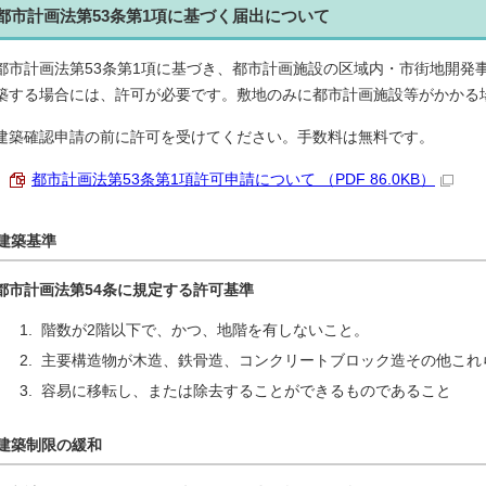
都市計画法第53条第1項に基づく届出について
都市計画法第53条第1項に基づき、都市計画施設の区域内・市街地開発
築する場合には、許可が必要です。敷地のみに都市計画施設等がかかる
建築確認申請の前に許可を受けてください。手数料は無料です。
都市計画法第53条第1項許可申請について （PDF 86.0KB）
建築基準
都市計画法第54条に規定する許可基準
階数が2階以下で、かつ、地階を有しないこと。
主要構造物が木造、鉄骨造、コンクリートブロック造その他これ
容易に移転し、または除去することができるものであること
建築制限の緩和