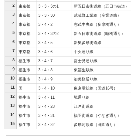
2
東京都
3・3・3の1
新五日市街道線（五日市街道）
3
東京都
3・3・30
武蔵野工業線（産業道路）
4
東京都
3・4・2
志茂中央線（多摩橋通り）
5
東京都
3・4・3の2
新五日市街道線（睦橋通り）
6
東京都
3・4・5
新奥多摩街道線
7
東京都
3・4・6
中央通り線
8
福生市
3・4・7
富士見通り線
9
福生市
3・4・8
東福生駅線
10
福生市
3・4・9
加美桜通り線
11
国
3・4・10
東京環状線（国道16号）
12
福生市
3・4・11
境通り線
13
福生市
3・4・28
江戸街道線
14
福生市
3・4・31
福羽街道線（やなぎ通り）
15
福生市
3・4・32
多摩河原線（田園通り）