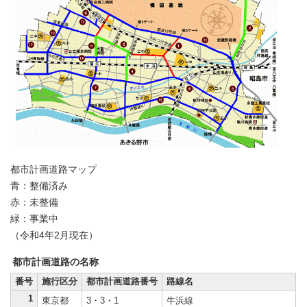
都市計画道路マップ
青：整備済み
赤：未整備
緑：事業中
（令和4年2月現在）
都市計画道路の名称
番号
施行区分
都市計画道路番号
路線名
1
東京都
3・3・1
牛浜線