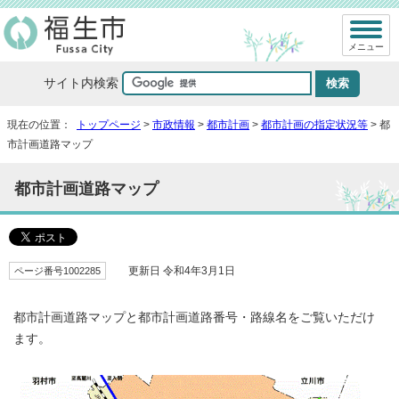
メニュー
サイト内検索
現在の位置：
トップページ
>
市政情報
>
都市計画
>
都市計画の指定状況等
> 都
市計画道路マップ
都市計画道路マップ
ページ番号1002285
更新日 令和4年3月1日
都市計画道路マップと都市計画道路番号・路線名をご覧いただけ
ます。