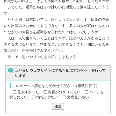
仲間からの励まし、そして故郷の家族からの心のこもったメッセ
ージでした。選手たちはその計らいに感激して涙を流したそうで
す。
たとえ同じ日本にいても、思うように人と会えず、病気の見舞
いや出産の立ち会いさえもできない中、多くの人が家族や人との
つながりの大切さを認識させられたのではないでしょうか。
人は一人で生きていくことはできず、誰かの支えがあることは
大きな力になります。特別なことはできなくても、側にいる人を
気にかけ、声をかけてみてください。
今こそ、思いやりの心を大切にしましょう。
より良いウェブサイトにするためにアンケートを行って
います
このページの感想をお聞かせください（複数回答可）
見やすかった
内容が分かりにくい
ページを
探しにくい
情報が少ない
文章量が多い
送信