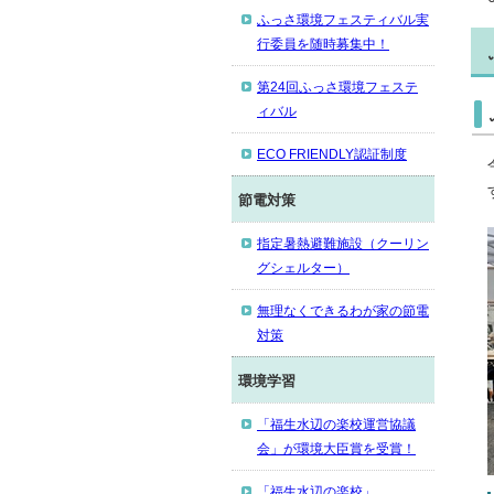
ふっさ環境フェスティバル実
行委員を随時募集中！
第24回ふっさ環境フェステ
ィバル
ECO FRIENDLY認証制度
節電対策
指定暑熱避難施設（クーリン
グシェルター）
無理なくできるわが家の節電
対策
環境学習
「福生水辺の楽校運営協議
会」が環境大臣賞を受賞！
「福生水辺の楽校」