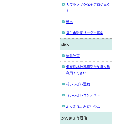
カワラノギク保全プロジェク
ト
湧水
福生市環境リーダー募集
緑化
緑化計画
保存樹林地等奨励金制度を御
利用ください
花いっぱい運動
花いっぱいコンテスト
ふっさ花とみどりの会
かんきょう通信