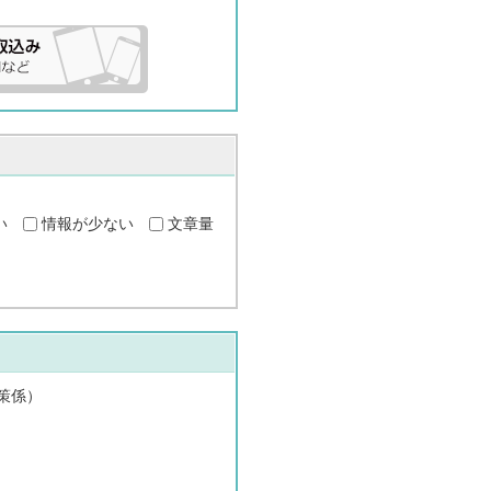
い
情報が少ない
文章量
策係）