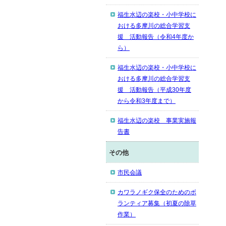
福生水辺の楽校・小中学校に
おける多摩川の総合学習支
援 活動報告（令和4年度か
ら）
福生水辺の楽校・小中学校に
おける多摩川の総合学習支
援 活動報告（平成30年度
から令和3年度まで）
福生水辺の楽校 事業実施報
告書
その他
市民会議
カワラノギク保全のためのボ
ランティア募集（初夏の除草
作業）