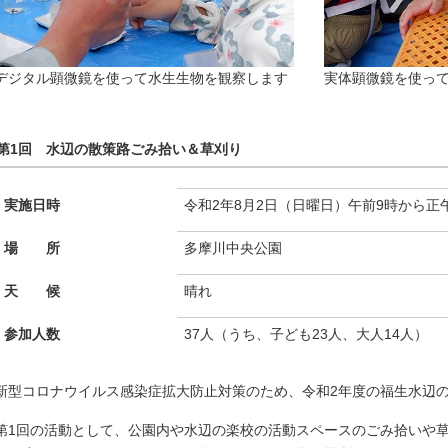
デジタル顕微鏡を使って水生生物を観察します
実体顕微鏡を使っ
第1回 水辺の散策路ごみ拾い＆草刈り
実施日時
令和2年8月2日（日曜日）午前9時から正
場 所
多摩川中央公園
天 候
晴れ
参加人数
37人（うち、子ども23人、大人14人）
新型コロナウイルス感染症拡大防止対策のため、令和2年度の福生水辺の
第1回の活動として、公園内や水辺の楽校の活動スペースのごみ拾いや