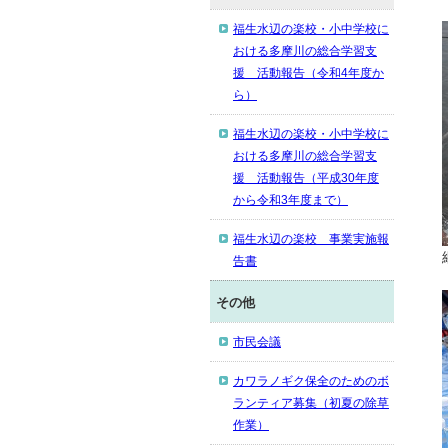
福生水辺の楽校・小中学校に
おける多摩川の総合学習支
援 活動報告（令和4年度か
ら）
福生水辺の楽校・小中学校に
おける多摩川の総合学習支
援 活動報告（平成30年度
から令和3年度まで）
福生水辺の楽校 事業実施報
告書
その他
市民会議
カワラノギク保全のためのボ
ランティア募集（初夏の除草
作業）