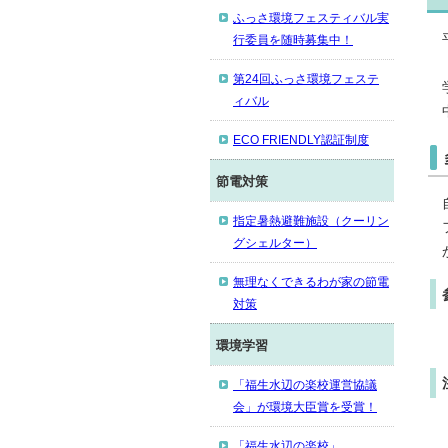
ふっさ環境フェスティバル実
行委員を随時募集中！
第24回ふっさ環境フェステ
ィバル
ECO FRIENDLY認証制度
節電対策
指定暑熱避難施設（クーリン
グシェルター）
無理なくできるわが家の節電
対策
環境学習
「福生水辺の楽校運営協議
会」が環境大臣賞を受賞！
「福生水辺の楽校」