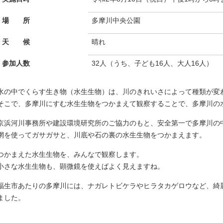
場 所
多摩川中央公園
天 候
晴れ
参加人数
32人（うち、子ども16人、大人16人）
水の中でくらす生き物（水生生物）は、川のきれいさによって種類が変
そこで、多摩川にすむ水生生物をつかまえて観察することで、多摩川の
京浜河川事務所や建設環境研究所のご協力のもと、安全第一で多摩川の
網を使ってガサガサと、川底や石の裏の水生生物をつかまえます。
つかまえた水生生物を、みんなで観察します。
小さな水生生物も、顕微鏡を使えばよく見えますね。
福生市あたりの多摩川には、ナガレトビケラやヒラタカゲロウなど、綺
ました。