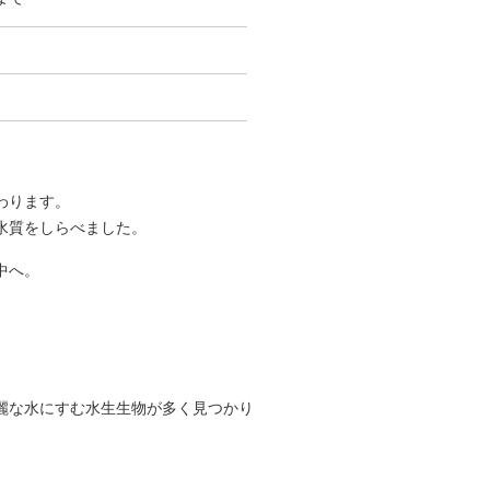
わります。
水質をしらべました。
中へ。
麗な水にすむ水生生物が多く見つかり