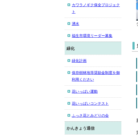
カワラノギク保全プロジェク
ト
湧水
福生市環境リーダー募集
緑化
緑化計画
保存樹林地等奨励金制度を御
利用ください
花いっぱい運動
花いっぱいコンテスト
ふっさ花とみどりの会
かんきょう通信