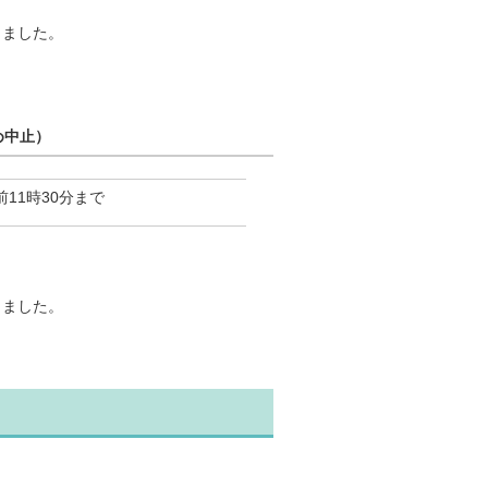
しました。
め中止）
11時30分まで
しました。