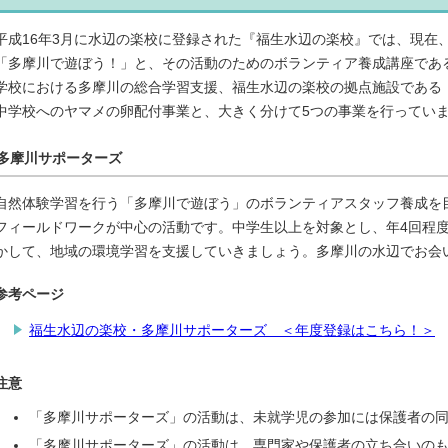
平成16年3月に水辺の楽校に登録された『福生水辺の楽校』では、現在
「多摩川で遊ぼう！」と、その活動のためのボランティア養成講座であ
学校における多摩川の総合学習支援、福生水辺の楽校の拠点施設である
中学校へのヤマメの卵配付事業と、大きく分けて5つの事業を行ってい
多摩川サポーターズ
自然体験学習を行う「多摩川で遊ぼう」のボランティアスタッフ養成を
フィールドワークが中心の活動です。中学生以上を対象とし、年4回程
かして、地域の環境学習を支援していきましょう。多摩川の水辺でお会
参考ページ
福生水辺の楽校・多摩川サポーターズ ＜年度登録はこちら！＞
注意
「多摩川サポーターズ」の活動は、未就学児の参加には保護者の
「多摩川サポーターズ」の活動は、専門家や保護者の立ち合いの