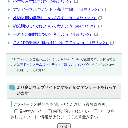
小学校入学に向けて
（外部リンク）
アンガーマネジメント〈高学年編〉
（外部リンク）
乳幼児期の発達について考えよう
（外部リンク）
幼児期のしつけについて考えよう
（外部リンク）
子どもの個性について考えよう
（外部リンク）
ことばの発達と関わりについて考えよう
（外部リンク）
PDFファイルをご覧いただくには、Adobe Readerが必要です。お持ちでな
い方は
アドビシステムズ社のサイト（新しいウィンドウ）
からダウンロー
ド（無料）してください。
より良いウェブサイトにするためにアンケートを行って
います
このページの感想をお聞かせください（複数回答可）
見やすかった
内容が分かりにくい
ページを
探しにくい
情報が少ない
文章量が多い
送信