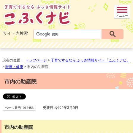
メニュー
サイト内検索
現在の位置：
トップページ
>
子育てするなら ふっさ情報サイト「こふくナビ」
>
医療・健康
> 市内の助産院
市内の助産院
ページ番号1014456
更新日 令和4年3月9日
市内の助産院