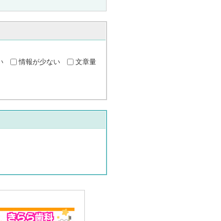
い
情報が少ない
文章量