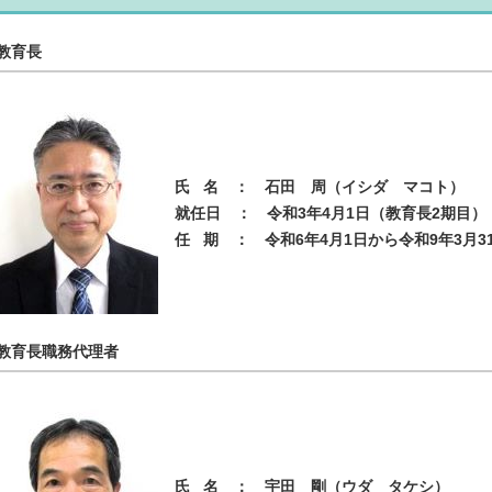
教育長
氏 名 ： 石田 周（イシダ マコト）
就任日 ： 令和3年4月1日（教育長2期目）
任 期 ： 令和6年4月1日から令和9年3月3
教育長職務代理者
氏 名 ： 宇田 剛（ウダ タケシ）