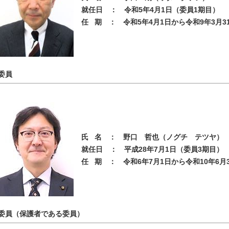
就任日 ： 令和5年4月1日（委員1期目）
任 期 ： 令和5年4月1日から令和9年3月3
委員
氏 名 ： 野口 哲也（ノグチ テツヤ）
就任日 ： 平成28年7月1日（委員3期目）
任 期 ： 令和6年7月1日から令和10年6月
委員（保護者である委員）