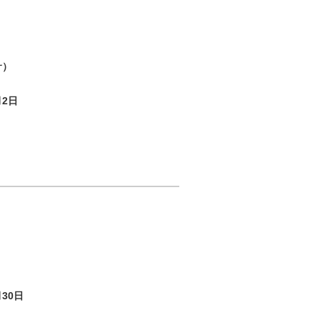
サ）
月2日
30日