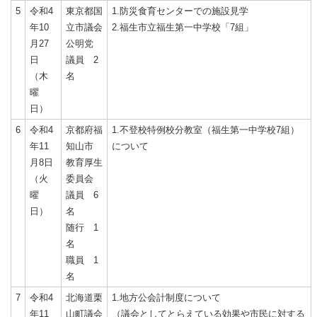
5
令和4
東京都国
1.防災食育センターでの施設見学
年10
立市議会
2.福生市立福生第一中学校「7組」
月27
公明党
日
議員 2
（木
名
曜
日）
6
令和4
京都府福
1.不登校特例校分教室（福生第一中学校7組）
年11
知山市
について
月8日
教育厚生
（火
委員会
曜
議員 6
日）
名
随行 1
名
職員 1
名
7
令和4
北海道栗
1.地方公会計制度について
年11
山町議会
（議会としてとらえている効果や市民に対する