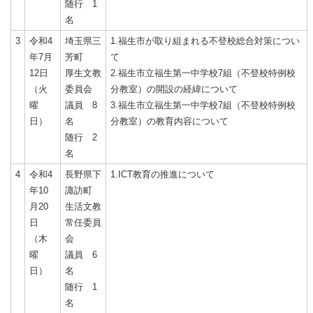
随行 1
名
3
令和4
埼玉県三
1.福生市が取り組まれる不登校総合対策につい
年7月
芳町
て
12日
厚生文教
2.福生市立福生第一中学校7組（不登校特例校
（火
委員会
分教室）の開設の経緯について
曜
議員 8
3.福生市立福生第一中学校7組（不登校特例校
日）
名
分教室）の教育内容について
随行 2
名
4
令和4
長野県下
1.ICT教育の推進について
年10
諏訪町
月20
生活文教
日
常任委員
（木
会
曜
議員 6
日）
名
随行 1
名