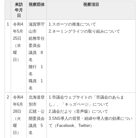
来訪
視察団体
視察項目
年月
日
1
令和4
滋賀県守
1.スポーツの推進について
年5月
山市
2.ネーミングライツの取り組みについて
25日
総務常任
（水
委員会
曜
議員 8
日）
名
随行 1
名
職員 1
名
2
令和4
北海道登
1.市議会ウェブサイトの「市議会のあらま
年6月
別市
し」、「キッズページ」について
28日
広聴・公
2.議会だより（音声版）について
（火
開委員会
3.SNS導入の背景・経緯や導入後の効果につい
曜
議員 5
て（Facebook、Twitter）
日）
名