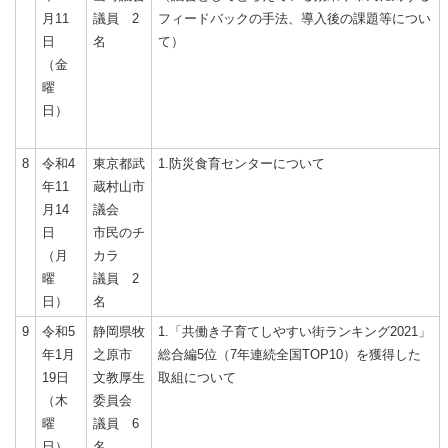
月11
議員 2
フィードバックの手法、導入後の課題等につい
日
名
て）
（金
曜
日）
8
令和4
東京都武
1.防災食育センターについて
年11
蔵村山市
月14
議会
日
市民のチ
（月
カラ
曜
議員 2
日）
名
9
令和5
静岡県牧
1.「共働き子育てしやすい街ランキング2021」
年1月
之原市
総合編5位（7年連続全国TOP10）を獲得した
19日
文教厚生
取組について
（木
委員会
曜
議員 6
日）
名