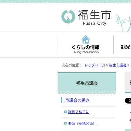
現在の位置：
トップページ
>
福生市議会
>
福生市議会
市議会の動き
議長公務日誌
要請（基地関係）