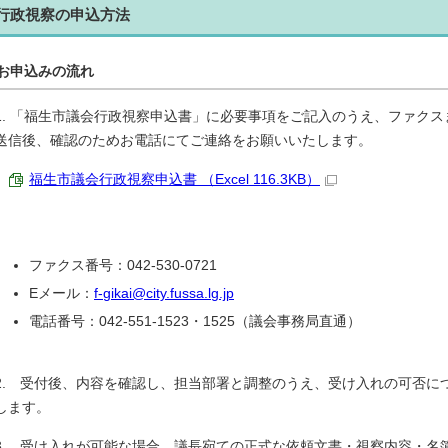
行政視察の申込方法
お申込みの流れ
1. 「福生市議会行政視察申込書」に必要事項をご記入のうえ、ファク
送信後、確認のためお電話にてご連絡をお願いいたします。
福生市議会行政視察申込書 （Excel 116.3KB）
ファクス番号：042-530-0721
Eメール：
f-gikai@city.fussa.lg.jp
電話番号：042-551-1523・1525（議会事務局直通）
2. 受付後、内容を確認し、担当部署と調整のうえ、受け入れの可否に
します。
3. 受け入れが可能な場合、議長宛ての正式な依頼文書・視察内容・名