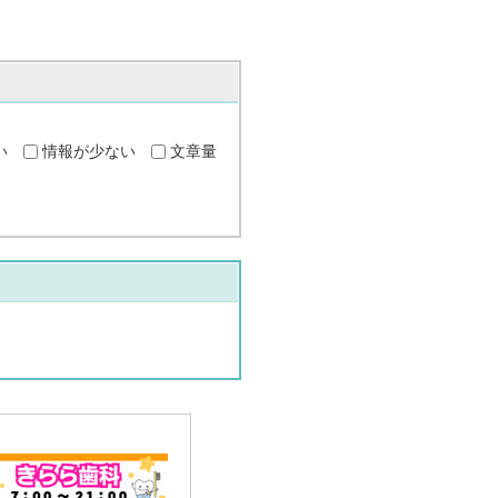
い
情報が少ない
文章量