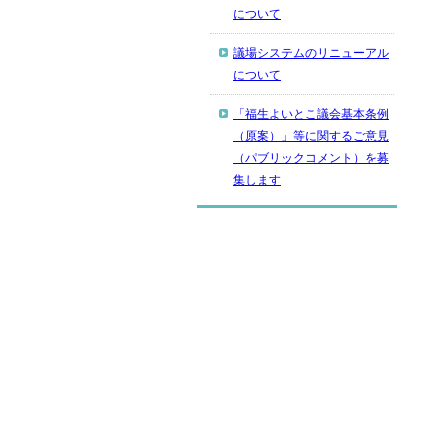
について
議場システムのリニューアル
について
「福生よいとこ議会基本条例
（原案）」等に関するご意見
（パブリックコメント）を募
集します