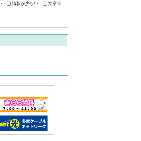
い
情報が少ない
文章量