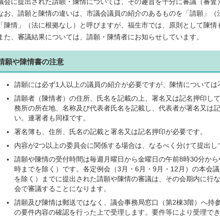
議会に提出された請願・陳情については、その趣旨を十分に審議（審査
なお、請願と陳情の違いは、市議会議員の紹介のあるものを「請願」（
「陳情」（法に根拠なし）と呼びますが、福生市では、原則として陳情
また、審議結果については、請願・陳情者にお知らせしています。
請願や陳情書の注意
請願には必ず1人以上の議員の紹介が必要ですが、陳情については
請願者（陳情者）の住所、氏名を記載の上、署名又は記名押印し
務所の所在地、名称及び代表者氏名を記載し、代表者が署名又は
い。連署者も同様です。
署名簿も、住所、氏名の記載と署名又は記名押印が必要です。
内容が2つ以上の委員会に関係する場合は、なるべく分けて提出し
請願や陳情の受付時間は毎週月曜日から金曜日の午前8時30分から
時までを除く）です。各定例会（3月・6月・9月・12月）の本会
を除く）までに提出された請願や陳情の審議は、その会期内に行
会で審議することになります。
請願及び陳情は郵送ではなく、議会事務局窓口（第2棟3階）へ持
の要件内容の確認を行った上で受理します。要件等により受理で