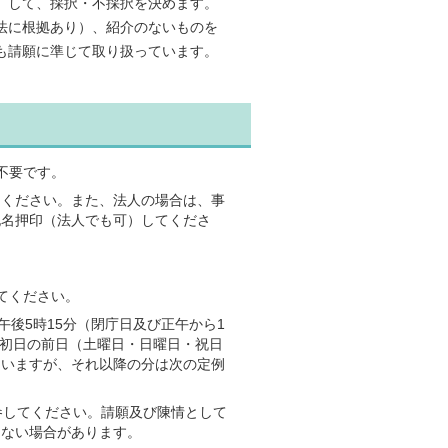
）して、採択・不採択を決めます。
法に根拠あり）、紹介のないものを
も請願に準じて取り扱っています。
不要です。
てください。また、法人の場合は、事
記名押印（法人でも可）してくださ
てください。
午後5時15分（閉庁日及び正午から1
議初日の前日（土曜日・日曜日・祝日
ないますが、それ以降の分は次の定例
参してください。請願及び陳情として
きない場合があります。