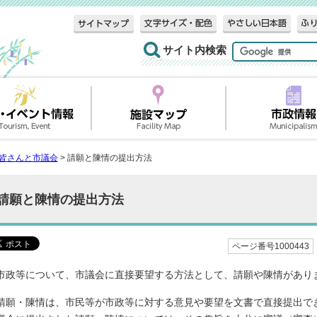
サイト内検索
皆さんと市議会
> 請願と陳情の提出方法
請願と陳情の提出方法
ページ番号1000443
市政等について、市議会に直接要望する方法として、請願や陳情があり
請願・陳情は、市民等が市政等に対する意見や要望を文書で直接提出で