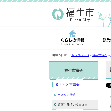
現在の位置：
トップページ
>
福生市議会
>
福生市議会
皆さんと市議会
市議会の傍聴
請願と陳情の提出方法