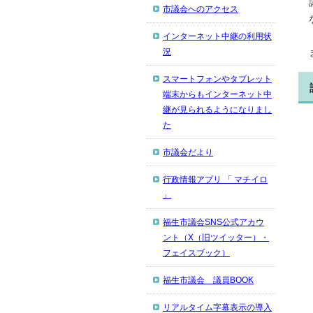
市議会へのアクセス
インターネット中継の利用状
況
スマートフォンやタブレット
端末からもインターネット中
継が見られるようになりまし
た
市議会だより
行政情報アプリ 「 マチイロ
」
福生市議会SNS公式アカウ
ント（X（旧ツイッター）・
フェイスブック）
福生市議会 議員BOOK
リアルタイム字幕表示の導入